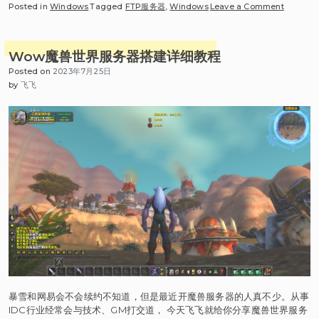
on
Posted in
Windows
Tagged
FTP服务器
,
Windows
Leave a Comment
Netstat
查
看
Wow魔兽世界服务器搭建详细教程
端
Posted on
2023年7月25日
口
by
飞飞
状
态，
netstat
命
令
详
解
暴雪和网易会不会续约不知道，但是最近开魔兽服务器的人真不少。从事
IDC行业经常会与技术、GM打交道， 今天飞飞就给你分享魔兽世界服务