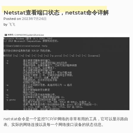
务
器
Netstat查看端口状态，netstat命令详解
远
Posted on
2023年7月26日
程
by
飞飞
桌
面
授
权，
解
决
服
务
器
多
界
面
120
天
到
期
问
netstat命令是一个监控TCP/IP网络的非常有用的工具，它可以显示路由
题
表、实际的网络连接以及每一个网络接口设备的状态信息。