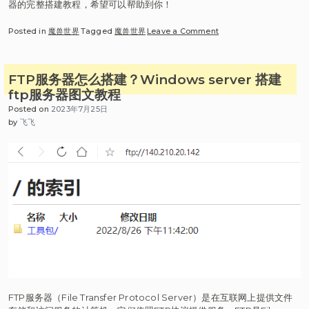
器的完整搭建教程，希望可以帮助到你！
on
Posted in
魔兽世界
Tagged
魔兽世界
Leave a Comment
Wow
魔
兽
FTP服务器怎么搭建？Windows server 搭建
世
ftp服务器图文教程
界
Posted on
2023年7月25日
服
by
飞飞
务
器
搭
建
详
细
教
程
FTP服务器（File Transfer Protocol Server）是在互联网上提供文件