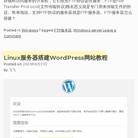
存储和访问服务的计算机，它们依照FTP协议提供服务，FTP是File
Transfer Protocol(文件传输协议)顾名思义就是专门用来传输文件的协
议。简单地说，支持FTP协议的服务器就是FTP服务器。FTP服务器怎么
搭建？
Posted in
Windows
Tagged
FTP服务器
,
Windows server
Leave a
on
Comment
FTP
服
务
Linux服务器搭建WordPress网站教程
器
Posted on
2023年6月21日
怎
by
飞飞
么
搭
建？
Windows server 搭
建
ftp
服
务
器
图
文
教