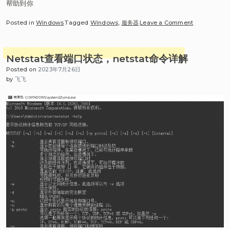
帮助到你
on
Posted in
Windows
Tagged
Windows
,
服务器
Leave a Comment
Windows 20
务
器
Netstat查看端口状态，netstat命令详解
远
Posted on
2023年7月26日
程
by
飞飞
桌
面
授
权，
解
决
服
务
器
多
界
面
120
天
到
期