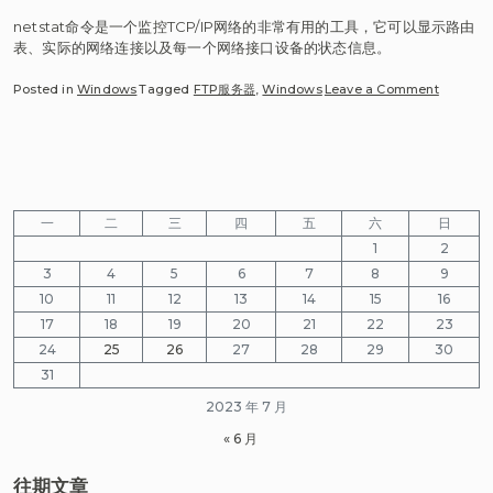
问
netstat命令是一个监控TCP/IP网络的非常有用的工具，它可以显示路由
题
表、实际的网络连接以及每一个网络接口设备的状态信息。
on
Posted in
Windows
Tagged
FTP服务器
,
Windows
Leave a Comment
Netstat
查
看
端
口
状
一
二
三
四
五
六
日
态，
1
2
netstat
3
4
5
6
7
8
9
命
令
10
11
12
13
14
15
16
详
17
18
19
20
21
22
23
解
24
25
26
27
28
29
30
31
2023 年 7 月
« 6 月
往期文章